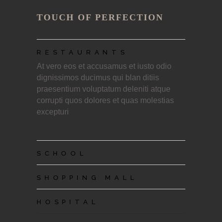
TOUCH OF PERFECTION
_
RESTAURANTS
At vero eos et accusamus et iusto odio
dignissimos ducimus qui blan ditiis
praesentium voluptatum deleniti atque
corrupti quos dolores et quas molestias
excepturi
+
SCHOOL
+
SHOPPING MALL
+
HOSPITAL