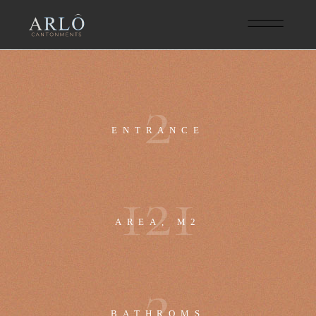
2
ENTRANCE
1
2
1
AREA, M2
2
BATHROMS