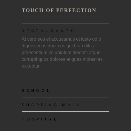
TOUCH OF PERFECTION
_
RESTAURANTS
At vero eos et accusamus et iusto odio
dignissimos ducimus qui blan ditiis
praesentium voluptatum deleniti atque
corrupti quos dolores et quas molestias
excepturi
+
SCHOOL
+
SHOPPING MALL
+
HOSPITAL