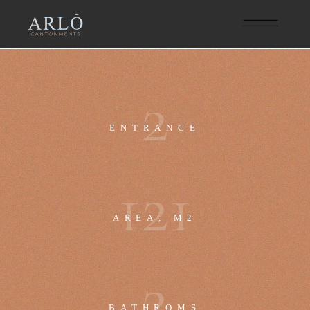
2
ENTRANCE
1
2
1
AREA, M2
2
BATHROMS